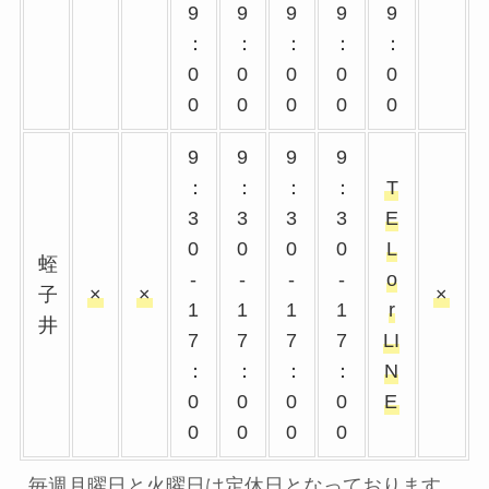
9
9
9
9
9
：
：
：
：
：
0
0
0
0
0
0
0
0
0
0
9
9
9
9
：
：
：
：
T
3
3
3
3
E
0
0
0
0
L
蛭
-
-
-
-
o
子
×
×
×
1
1
1
1
r
井
7
7
7
7
LI
：
：
：
：
N
0
0
0
0
E
0
0
0
0
毎週月曜日と火曜日は定休日となっております。